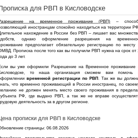
Прописка для РВП в Кисловодске
Разрешение на временное проживание (РВП)
– способ
позволяющий иностранцам спокойно находиться на территории РФ
Длительное нахождение в России без РВП – лишает вас множеств
удобств, однако оформление разрешения на временно
проживание предполагает обязательную регистрацию по месту 
ОМВД. Прописка после того как вы получили РВП нужна на срок от 
года до 3 лет.
Если вы уже оформили Разрешение на Временное проживание 
Кисловодске, то наша организация сможем вам помочь 
оформлении
временной регистрации по РВП
. Так же вы должн
знать, что временно проживающий в России иностранец, по своем
желанию не должен менять место своего проживания в предела
субъекта РФ, где выдано РВП, а так же не вправе осуществлят
трудовую деятельность за в другом регионе.
Цена прописки для РВП в Кисловодске
Обновление страницы: 06.08.2026
Российские правительство заметно усилило контроль в сфер