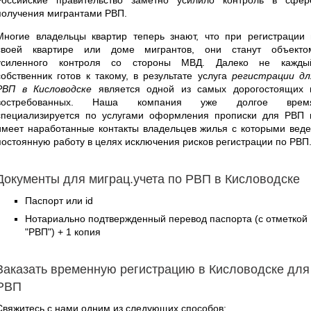
получения мигрантами РВП.
Многие владельцы квартир теперь знают, что при регистрации 
своей квартире или доме мигрантов, они станут объекто
усиленного контроля со стороны МВД. Далеко не кажды
собственник готов к такому, в результате услуга
регистрации дл
РВП в Кисловодске
является одной из самых дорогостоящих 
востребованных. Наша компания уже долгое врем
специализируется по услугами оформления прописки для РВП 
имеет наработанные контакты владельцев жилья с которыми веде
постоянную работу в целях исключения рисков регистрации по РВП
Документы для миграц.учета по РВП в Кисловодске
Паспорт или id
Нотариально подтвержденный перевод паспорта (с отметкой
"РВП") + 1 копия
Заказать временную регистрацию в Кисловодске для
РВП
Свяжитесь с нами одним из следующих способов: