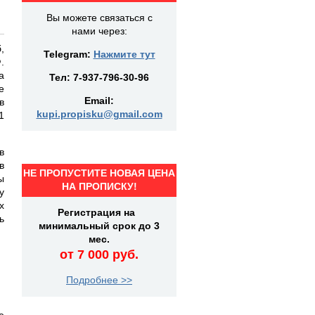
Вы можете связаться с
нами через:
,
Telegram:
Нажмите тут
.
а
Тел:
7-937-796-30-96
е
Email:
в
kupi.propisku@gmail.com
1
в
в
НЕ ПРОПУСТИТЕ НОВАЯ ЦЕНА
ы
НА ПРОПИСКУ!
у
х
Регистрация на
ь
минимальный срок до 3
мес.
от 7 000 руб.
Подробнее >>
е