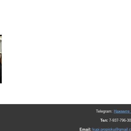
Telegram:
Нажмите 
Тел:
7-937-796-30
Email:
kupi.propisku@gmail.